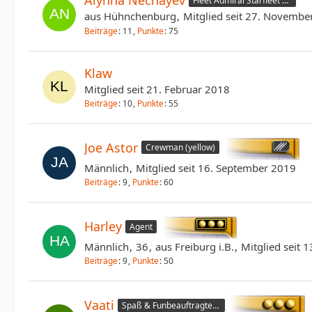
Alynna Nechayev
Fleet Admiral Starfleet Command
aus Hühnchenburg
Mitglied seit 27. Novembe
Beiträge
11
Punkte
75
Klaw
Mitglied seit 21. Februar 2018
Beiträge
10
Punkte
55
Joe Astor
Crewman (yellow)
Männlich
Mitglied seit 16. September 2019
Beiträge
9
Punkte
60
Harley
Agent
Männlich
36
aus Freiburg i.B.
Mitglied seit 
Beiträge
9
Punkte
50
Vaati
Spaß & Funbeauftragter / Der Zwerg