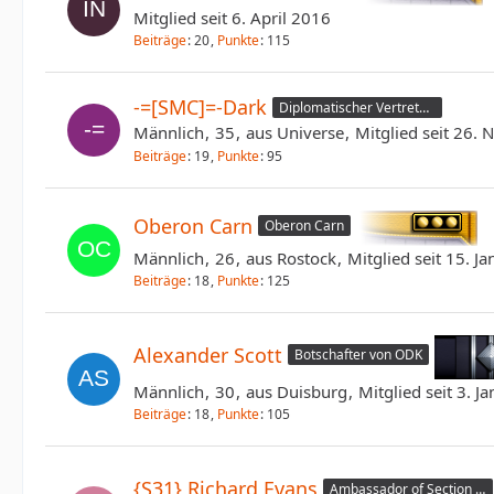
Mitglied seit 6. April 2016
Beiträge
20
Punkte
115
-=[SMC]=-Dark
Diplomatischer Vertreter von -=[SMC]=-
Männlich
35
aus Universe
Mitglied seit 26.
Beiträge
19
Punkte
95
Oberon Carn
Oberon Carn
Männlich
26
aus Rostock
Mitglied seit 15. J
Beiträge
18
Punkte
125
Alexander Scott
Botschafter von ODK
Männlich
30
aus Duisburg
Mitglied seit 3. J
Beiträge
18
Punkte
105
{S31} Richard Evans
Ambassador of Section 31 Roleplay