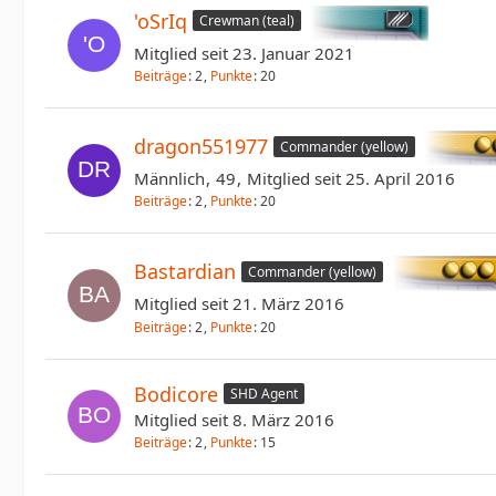
'oSrIq
Crewman (teal)
Mitglied seit 23. Januar 2021
Beiträge
2
Punkte
20
dragon551977
Commander (yellow)
Männlich
49
Mitglied seit 25. April 2016
Beiträge
2
Punkte
20
Bastardian
Commander (yellow)
Mitglied seit 21. März 2016
Beiträge
2
Punkte
20
Bodicore
SHD Agent
Mitglied seit 8. März 2016
Beiträge
2
Punkte
15