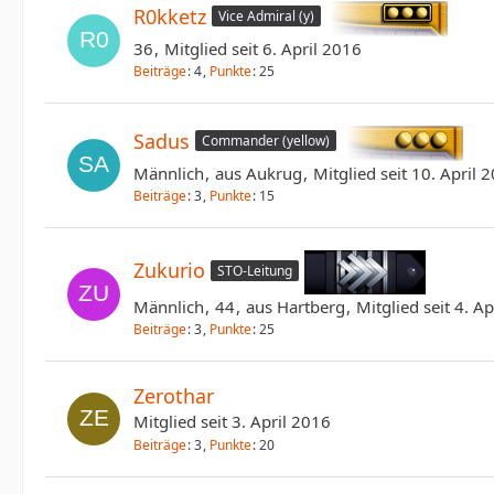
R0kketz
Vice Admiral (y)
36
Mitglied seit 6. April 2016
Beiträge
4
Punkte
25
Sadus
Commander (yellow)
Männlich
aus Aukrug
Mitglied seit 10. April 
Beiträge
3
Punkte
15
Zukurio
STO-Leitung
Männlich
44
aus Hartberg
Mitglied seit 4. A
Beiträge
3
Punkte
25
Zerothar
Mitglied seit 3. April 2016
Beiträge
3
Punkte
20