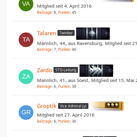
Mitglied seit 4. April 2016
Beiträge
8
Punkte
45
Talaren
Twinker
Männlich
44
aus Ravensburg
Mitglied seit 2
Beiträge
7
Punkte
40
Zardo
STO-Leitung
Männlich
41
aus Soest
Mitglied seit 15. Mai
Beiträge
6
Punkte
30
Groptik
Vice Admiral (y)
Mitglied seit 27. April 2016
Beiträge
6
Punkte
30