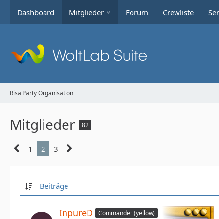
Dashboard
Mitglieder
Forum
Crewliste
Ser
Risa Party Organisation
Mitglieder
82
1
2
3
Beiträge
InpureD
Commander (yellow)