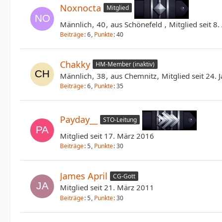
Noxnocta
Mitglied
Männlich
40
aus Schönefeld
Mitglied seit 8.
Beiträge
6
Punkte
40
Chakky
HM-Member (inaktiv)
Männlich
38
aus Chemnitz
Mitglied seit 24.
Beiträge
6
Punkte
35
Payday__
STO-Leitung
Mitglied seit 17. März 2016
Beiträge
5
Punkte
30
James April
CG-Gott
Mitglied seit 21. März 2011
Beiträge
5
Punkte
30