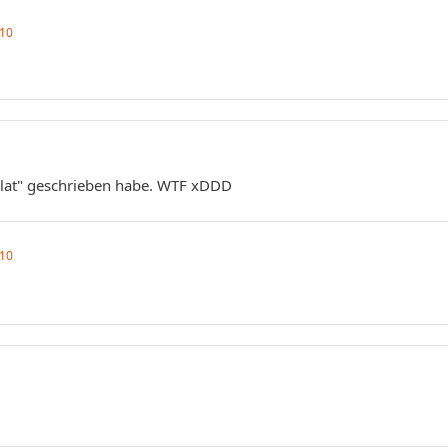
010
alat" geschrieben habe. WTF xDDD
010