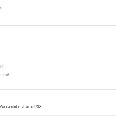
010
010
nicht!
urstsalat nichtmal! XD