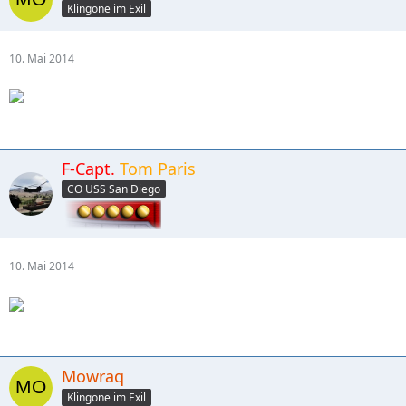
Klingone im Exil
10. Mai 2014
F-Capt.
Tom Paris
CO USS San Diego
10. Mai 2014
Mowraq
Klingone im Exil