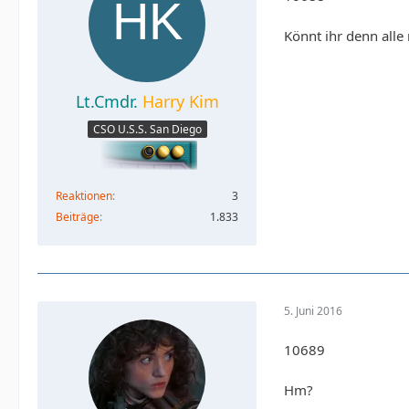
Könnt ihr denn alle 
Lt.Cmdr.
Harry Kim
CSO U.S.S. San Diego
Reaktionen
3
Beiträge
1.833
5. Juni 2016
10689
Hm?