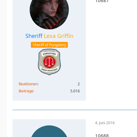
10687
Sheriff
Lexa Griffin
Sheriff of Purgatory
Reaktionen
2
Beiträge
5.016
4. Juni 2016
10688