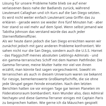
Lösung für unsere Probleme hätte blieb sie auf einer
verlassenen Basis nahe der Badlands zurück, während
Lieutenant Callaghan und ich Kurs auf die San Diego setzten.
Es wird nicht weiter einfach Lieutenant Lexa Griffin das zu
erklären - gerade wenn sie wieder ihre fünf Minuten hat - aber
hier stand so viel mehr auf dem Spiel. Wenn selbst jemand wie
Tabitha Johnson das verstand würde das auch jeder
Sternenflottenoffizier.
Als wir heute dann jedoch die San Diego erreichten waren wir
zunächst jedoch mit ganz anderen Probleme konfrontiert. Wir
sahen nicht nur die San Diego, sondern auch die U.S.S. Hornet
- das Flaggschiff meines absoluten Lieblings-Admirals - und
ein gamma-terranisches Schiff mit dem Namen Pathfinder. Die
Gamma-Terraner, meine Mutter hatte mir viel von ihnen
erzählt, man könnte fast sagen vorgeschwärmt. Sowohl im
terranischen als auch in diesem Universum waren sie bekannt
für riesige, bemerkenswerte Großkampfschiffe, die sie ohne
jede Skrupel gegen Feinde einsetzten. Nach den letzten
Berichten hatten sie vor einigen Tage gar keinen Planeten im
Föderationsraum bombardiert. Kein Wunder also, dass Admiral
Nechayev und diese Gamma-Terraner einiges mit Captain Paris
zu besprechen hatten. Wie gerne ich da Mäuschen gespielt