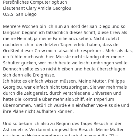
Persönliches Computerlogbuch
Lieutenant Clary Amicia Georgiou
U.S.S. San Diego:
Mehrere Wochen bin ich nun an Bord der San Diego und so
langsam begann ich tatsächlich dieses Schiff, diese Crew als
meine Heimat, ja meine Familie anzusehen. Nicht zuletzt
nachdem ich in den letzten Tagen erlebt haben, dass der
Großteil dieser Crew mich tatsächlich respektiert. Mehr als das,
ich fühlte mich wohl hier. Musste nicht ständig über meine
Schulter gucken, wer mich heute vielleicht umbringen wollte.
Dennoch sollte es so nicht bleiben und heute überschlugen
sich dann alle Ereignisse.
Ich hätte es einfach wissen müssen. Meine Mutter, Philippa
Georgiou, war einfach nicht totzubringen. Sie war mehrmals
durch die Zeit gereist, durch verschiedene Universen und
hatte die Kontrolle über mehr als Schiff, ein Imperium
übernommen. Natürlich würde ein einfacher Vex-Riss sie und
ihre Pläne nicht aufhalten können.
Und so bekam ich also zu Beginn des Tages Besuch in der
Astrometrie. Verdammt ungewollten Besuch. Meine Mutter
erschien in Hologrammform und erbat meine Hilfe. "Das