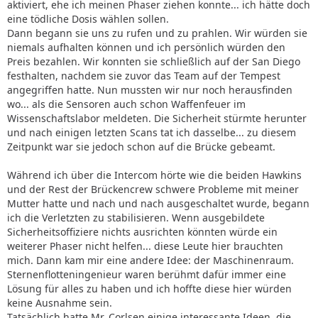
aktiviert, ehe ich meinen Phaser ziehen konnte... ich hätte doch
eine tödliche Dosis wählen sollen.
Dann begann sie uns zu rufen und zu prahlen. Wir würden sie
niemals aufhalten können und ich persönlich würden den
Preis bezahlen. Wir konnten sie schließlich auf der San Diego
festhalten, nachdem sie zuvor das Team auf der Tempest
angegriffen hatte. Nun mussten wir nur noch herausfinden
wo... als die Sensoren auch schon Waffenfeuer im
Wissenschaftslabor meldeten. Die Sicherheit stürmte herunter
und nach einigen letzten Scans tat ich dasselbe... zu diesem
Zeitpunkt war sie jedoch schon auf die Brücke gebeamt.
Während ich über die Intercom hörte wie die beiden Hawkins
und der Rest der Brückencrew schwere Probleme mit meiner
Mutter hatte und nach und nach ausgeschaltet wurde, begann
ich die Verletzten zu stabilisieren. Wenn ausgebildete
Sicherheitsoffiziere nichts ausrichten könnten würde ein
weiterer Phaser nicht helfen... diese Leute hier brauchten
mich. Dann kam mir eine andere Idee: der Maschinenraum.
Sternenflotteningenieur waren berühmt dafür immer eine
Lösung für alles zu haben und ich hoffte diese hier würden
keine Ausnahme sein.
Tatsächlich hatte Mr. Corlsen einige interessante Ideen, die