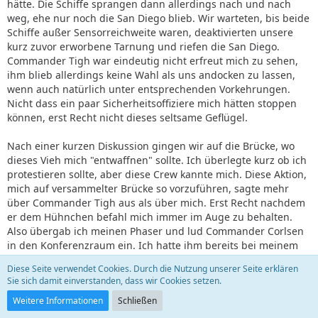
hätte. Die Schiffe sprangen dann allerdings nach und nach
weg, ehe nur noch die San Diego blieb. Wir warteten, bis beide
Schiffe außer Sensorreichweite waren, deaktivierten unsere
kurz zuvor erworbene Tarnung und riefen die San Diego.
Commander Tigh war eindeutig nicht erfreut mich zu sehen,
ihm blieb allerdings keine Wahl als uns andocken zu lassen,
wenn auch natürlich unter entsprechenden Vorkehrungen.
Nicht dass ein paar Sicherheitsoffiziere mich hätten stoppen
können, erst Recht nicht dieses seltsame Geflügel.
Nach einer kurzen Diskussion gingen wir auf die Brücke, wo
dieses Vieh mich "entwaffnen" sollte. Ich überlegte kurz ob ich
protestieren sollte, aber diese Crew kannte mich. Diese Aktion,
mich auf versammelter Brücke so vorzuführen, sagte mehr
über Commander Tigh aus als über mich. Erst Recht nachdem
er dem Hühnchen befahl mich immer im Auge zu behalten.
Also übergab ich meinen Phaser und lud Commander Corlsen
in den Konferenzraum ein. Ich hatte ihm bereits bei meinem
ersten Besuch auf dieser neuen San Diego eine kurze
Diese Seite verwendet Cookies. Durch die Nutzung unserer Seite erklären
Nachricht hinterlassen, aber es wurde Zeit, dass er die ganze
Sie sich damit einverstanden, dass wir Cookies setzen.
Wahrheit erfuhr. Erfuhr, dass die Lexington nicht zerstört
Weitere Informationen
Schließen
wurde. Jedenfalls nicht, bevor die gesamte Crew evakuiert
werden konnte. Es stand mir nicht frei ihm weitere Details