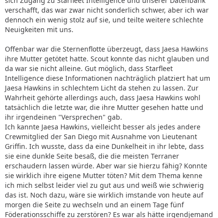
sich Zugang zu Starfleet Intelligence und unserer Datenbank
verschafft, das war zwar nicht sonderlich schwer, aber ich war
dennoch ein wenig stolz auf sie, und teilte weitere schlechte
Neuigkeiten mit uns.
Offenbar war die Sternenflotte überzeugt, dass Jaesa Hawkins
ihre Mutter getötet hatte. Scout konnte das nicht glauben und
da war sie nicht alleine. Gut möglich, dass Starfleet
Intelligence diese Informationen nachträglich platziert hat um
Jaesa Hawkins in schlechtem Licht da stehen zu lassen. Zur
Wahrheit gehörte allerdings auch, dass Jaesa Hawkins wohl
tatsächlich die letzte war, die ihre Mutter gesehen hatte und
ihr irgendeinen "Versprechen" gab.
Ich kannte Jaesa Hawkins, vielleicht besser als jedes andere
Crewmitglied der San Diego mit Ausnahme von Lieutenant
Griffin. Ich wusste, dass da eine Dunkelheit in ihr lebte, dass
sie eine dunkle Seite besaß, die die meisten Terraner
erschaudern lassen würde. Aber war sie hierzu fähig? Konnte
sie wirklich ihre eigene Mutter töten? Mit dem Thema kenne
ich mich selbst leider viel zu gut aus und weiß wie schwierig
das ist. Noch dazu, wäre sie wirklich imstande von heute auf
morgen die Seite zu wechseln und an einem Tage fünf
Föderationsschiffe zu zerstören? Es war als hätte irgendjemand