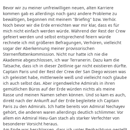
Bevor wir zu meiner unfreiwilligen neuen, alten Karriere
kommen gab es allerdings noch ganz andere Probleme zu
bewältigen, begonnen mit meinem "Briefing" bzw. Verhör.
Noch bevor wir die Erde erreichten war mir klar, dass es für
mich nicht einfach werden würde. Während der Rest der Crew
gefeiert werden und selbst entsprechend feiern würde
rechnete ich mit größeren Befragungen, Verhören, vielleicht
sogar der Aberkennung meiner provisorischen
Sternenflottenkommission. Nicht nur hatte ich nie die
Akademie abgeschlossen, ich war Terranerin. Dazu kam die
Tatsache, dass ich in dieser Zeitlinie gar nicht existieren dürfte.
Captain Paris und der Rest der Crew der San Diego wissen was
ich geleistet habe, mittlerweile weiß und vielleicht noch glaube
ich auch selbst das. Aber irgendwelche Admirals in ihren
gemütlichen Büros auf der Erde würden nichts als meine
Rasse und meinen Namen sehen können. Und so kam es auch,
direkt nach der Ankunft auf der Erde begleitete ich Captain
Paris zu den Admirals. Ich hatte bereits von Admiral Nechayev
gehört, die anderen waren allerdings deutlich schlimmer. Vor
allem ein Admiral Hieu-Gan stach als starker Verfechter von
besonderer Vorsicht heraus.
Am Ende war beschlossen, dass ich unter Beobachtung gestellt