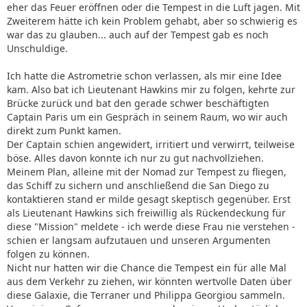
eher das Feuer eröffnen oder die Tempest in die Luft jagen. Mit
Zweiterem hätte ich kein Problem gehabt, aber so schwierig es
war das zu glauben... auch auf der Tempest gab es noch
Unschuldige.
Ich hatte die Astrometrie schon verlassen, als mir eine Idee
kam. Also bat ich Lieutenant Hawkins mir zu folgen, kehrte zur
Brücke zurück und bat den gerade schwer beschäftigten
Captain Paris um ein Gespräch in seinem Raum, wo wir auch
direkt zum Punkt kamen.
Der Captain schien angewidert, irritiert und verwirrt, teilweise
böse. Alles davon konnte ich nur zu gut nachvollziehen.
Meinem Plan, alleine mit der Nomad zur Tempest zu fliegen,
das Schiff zu sichern und anschließend die San Diego zu
kontaktieren stand er milde gesagt skeptisch gegenüber. Erst
als Lieutenant Hawkins sich freiwillig als Rückendeckung für
diese "Mission" meldete - ich werde diese Frau nie verstehen -
schien er langsam aufzutauen und unseren Argumenten
folgen zu können.
Nicht nur hatten wir die Chance die Tempest ein für alle Mal
aus dem Verkehr zu ziehen, wir könnten wertvolle Daten über
diese Galaxie, die Terraner und Philippa Georgiou sammeln.