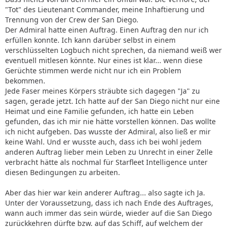
"Tot" des Lieutenant Commander, meine Inhaftierung und
Trennung von der Crew der San Diego.
Der Admiral hatte einen Auftrag. Einen Auftrag den nur ich
erfüllen konnte. Ich kann darüber selbst in einem
verschlüsselten Logbuch nicht sprechen, da niemand weiß wer
eventuell mitlesen könnte. Nur eines ist klar... wenn diese
Gerüchte stimmen werde nicht nur ich ein Problem
bekommen.
Jede Faser meines Körpers sträubte sich dagegen "Ja" zu
sagen, gerade jetzt. Ich hatte auf der San Diego nicht nur eine
Heimat und eine Familie gefunden, ich hatte ein Leben
gefunden, das ich mir nie hätte vorstellen können. Das wollte
ich nicht aufgeben. Das wusste der Admiral, also ließ er mir
keine Wahl. Und er wusste auch, dass ich bei wohl jedem
anderen Auftrag lieber mein Leben zu Unrecht in einer Zelle
verbracht hätte als nochmal für Starfleet Intelligence unter
diesen Bedingungen zu arbeiten.
Aber das hier war kein anderer Auftrag... also sagte ich Ja.
Unter der Voraussetzung, dass ich nach Ende des Auftrages,
wann auch immer das sein würde, wieder auf die San Diego
zurückkehren dürfte bzw. auf das Schiff, auf welchem der