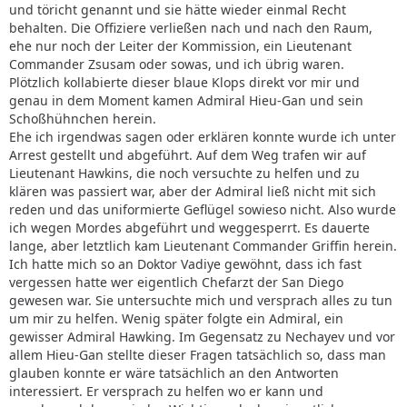
und töricht genannt und sie hätte wieder einmal Recht
behalten. Die Offiziere verließen nach und nach den Raum,
ehe nur noch der Leiter der Kommission, ein Lieutenant
Commander Zsusam oder sowas, und ich übrig waren.
Plötzlich kollabierte dieser blaue Klops direkt vor mir und
genau in dem Moment kamen Admiral Hieu-Gan und sein
Schoßhühnchen herein.
Ehe ich irgendwas sagen oder erklären konnte wurde ich unter
Arrest gestellt und abgeführt. Auf dem Weg trafen wir auf
Lieutenant Hawkins, die noch versuchte zu helfen und zu
klären was passiert war, aber der Admiral ließ nicht mit sich
reden und das uniformierte Geflügel sowieso nicht. Also wurde
ich wegen Mordes abgeführt und weggesperrt. Es dauerte
lange, aber letztlich kam Lieutenant Commander Griffin herein.
Ich hatte mich so an Doktor Vadiye gewöhnt, dass ich fast
vergessen hatte wer eigentlich Chefarzt der San Diego
gewesen war. Sie untersuchte mich und versprach alles zu tun
um mir zu helfen. Wenig später folgte ein Admiral, ein
gewisser Admiral Hawking. Im Gegensatz zu Nechayev und vor
allem Hieu-Gan stellte dieser Fragen tatsächlich so, dass man
glauben konnte er wäre tatsächlich an den Antworten
interessiert. Er versprach zu helfen wo er kann und