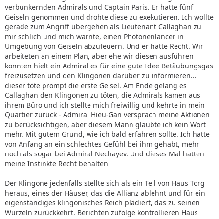
verbunkernden Admirals und Captain Paris. Er hatte fünf
Geiseln genommen und drohte diese zu exekutieren. Ich wollte
gerade zum Angriff übergehen als Lieutenant Callaghan zu
mir schlich und mich warnte, einen Photonenlancer in
Umgebung von Geiseln abzufeuern. Und er hatte Recht. Wir
arbeiteten an einem Plan, aber ehe wir diesen ausführen
konnten hielt ein Admiral es für eine gute Idee Betäubungsgas
freizusetzen und den Klingonen darüber zu informieren...
dieser töte prompt die erste Geisel. Am Ende gelang es
Callaghan den Klingonen zu töten, die Admirals kamen aus
ihrem Büro und ich stellte mich freiwillig und kehrte in mein
Quartier zurück - Admiral Hieu-Gan versprach meine Aktionen
zu berücksichtigen, aber diesem Mann glaubte ich kein Wort
mehr. Mit gutem Grund, wie ich bald erfahren sollte. Ich hatte
von Anfang an ein schlechtes Gefühl bei ihm gehabt, mehr
noch als sogar bei Admiral Nechayev. Und dieses Mal hatten
meine Instinkte Recht behalten.
Der Klingone jedenfalls stellte sich als ein Teil von Haus Torg
heraus, eines der Häuser, das die Allianz ablehnt und für ein
eigenständiges klingonisches Reich plädiert, das zu seinen
Wurzeln zurückkehrt. Berichten zufolge kontrollieren Haus