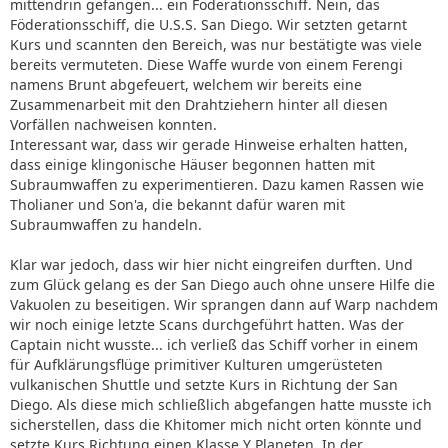
mittendrin gefangen... ein Föderationsschiff. Nein, das
Föderationsschiff, die U.S.S. San Diego. Wir setzten getarnt
Kurs und scannten den Bereich, was nur bestätigte was viele
bereits vermuteten. Diese Waffe wurde von einem Ferengi
namens Brunt abgefeuert, welchem wir bereits eine
Zusammenarbeit mit den Drahtziehern hinter all diesen
Vorfällen nachweisen konnten.
Interessant war, dass wir gerade Hinweise erhalten hatten,
dass einige klingonische Häuser begonnen hatten mit
Subraumwaffen zu experimentieren. Dazu kamen Rassen wie
Tholianer und Son'a, die bekannt dafür waren mit
Subraumwaffen zu handeln.
Klar war jedoch, dass wir hier nicht eingreifen durften. Und
zum Glück gelang es der San Diego auch ohne unsere Hilfe die
Vakuolen zu beseitigen. Wir sprangen dann auf Warp nachdem
wir noch einige letzte Scans durchgeführt hatten. Was der
Captain nicht wusste... ich verließ das Schiff vorher in einem
für Aufklärungsflüge primitiver Kulturen umgerüsteten
vulkanischen Shuttle und setzte Kurs in Richtung der San
Diego. Als diese mich schließlich abgefangen hatte musste ich
sicherstellen, dass die Khitomer mich nicht orten könnte und
setzte Kurs Richtung einen Klasse Y Planeten. In der