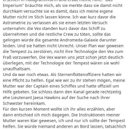
Imperium" bräuchte mich, als sie merkte dass sie damit nicht
durchkam versuchte sie es damit, dass ich meine eigene
Mutter nicht im Stich lassen könne. Ich war kurz davor die
Astrometrie zu verlassen als sie einen letzten Versuch
unternahm: die Vex standen kurz davor das Schiff zu
übernehmen und die restliche Crew zu töten, sollte das
gelingen würde die gesamte Andromeda-Galaxie darunter
leiden. Und sie hatten nicht Unrecht. Unser Plan war gewesen
die Tempest zu zerstören, nicht ihre Technologie den Vex zum
Fraß vorzuwerfen. Die Vex waren uns jetzt schon jetzt deutlich
überlegen, mit der Technologie der Tempest wären sie wohl
unaufhaltsam.
Und da war noch etwas. Als Sternenflottenoffiziere hatten wir
eine Pflicht zu helfen. Egal wie wir zu ihr stehen mögen, meine
Mutter war der Captain eines Schiffes und hatte offiziell um
Hilfe gebeten. Sie schloss dann den Kanal gerade rechtzeitig
ehe Lieutenant Jaesa Hawkins auf der Suche nach ihrer
Schwester hereinkam.
Für den kurzen Moment wollte ich ihr alles erzählen, aber
dann entschied ich mich dagegen. Die Instruktionen meiner
Mutter waren klar gewesen, ich und nur ich sollte der Tempest
helfen. Sie würde niemand anderen an Bord lassen, tatsächlich