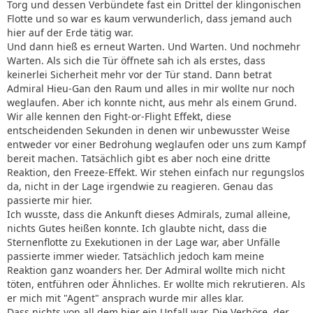
Torg und dessen Verbündete fast ein Drittel der klingonischen
Flotte und so war es kaum verwunderlich, dass jemand auch
hier auf der Erde tätig war.
Und dann hieß es erneut Warten. Und Warten. Und nochmehr
Warten. Als sich die Tür öffnete sah ich als erstes, dass
keinerlei Sicherheit mehr vor der Tür stand. Dann betrat
Admiral Hieu-Gan den Raum und alles in mir wollte nur noch
weglaufen. Aber ich konnte nicht, aus mehr als einem Grund.
Wir alle kennen den Fight-or-Flight Effekt, diese
entscheidenden Sekunden in denen wir unbewusster Weise
entweder vor einer Bedrohung weglaufen oder uns zum Kampf
bereit machen. Tatsächlich gibt es aber noch eine dritte
Reaktion, den Freeze-Effekt. Wir stehen einfach nur regungslos
da, nicht in der Lage irgendwie zu reagieren. Genau das
passierte mir hier.
Ich wusste, dass die Ankunft dieses Admirals, zumal alleine,
nichts Gutes heißen konnte. Ich glaubte nicht, dass die
Sternenflotte zu Exekutionen in der Lage war, aber Unfälle
passierte immer wieder. Tatsächlich jedoch kam meine
Reaktion ganz woanders her. Der Admiral wollte mich nicht
töten, entführen oder Ähnliches. Er wollte mich rekrutieren. Als
er mich mit "Agent" ansprach wurde mir alles klar.
Dass nichts von all dem hier ein Unfall war. Die Verhöre, der