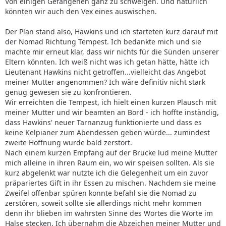
Von einigen Gefangenen ganz zu schweigen. Und natürlich
könnten wir auch den Vex eines auswischen.
Der Plan stand also, Hawkins und ich starteten kurz darauf mit
der Nomad Richtung Tempest. Ich bedankte mich und sie
machte mir erneut klar, dass wir nichts für die Sünden unserer
Eltern könnten. Ich weiß nicht was ich getan hätte, hätte ich
Lieutenant Hawkins nicht getroffen...vielleicht das Angebot
meiner Mutter angenommen? Ich wäre definitiv nicht stark
genug gewesen sie zu konfrontieren.
Wir erreichten die Tempest, ich hielt einen kurzen Plausch mit
meiner Mutter und wir beamten an Bord - ich hoffte inständig,
dass Hawkins' neuer Tarnanzug funktionierte und dass es
keine Kelpianer zum Abendessen geben würde... zumindest
zweite Hoffnung wurde bald zerstört.
Nach einem kurzen Empfang auf der Brücke lud meine Mutter
mich alleine in ihren Raum ein, wo wir speisen sollten. Als sie
kurz abgelenkt war nutzte ich die Gelegenheit um ein zuvor
präpariertes Gift in ihr Essen zu mischen. Nachdem sie meine
Zweifel offenbar spüren konnte befahl sie die Nomad zu
zerstören, soweit sollte sie allerdings nicht mehr kommen
denn ihr blieben im wahrsten Sinne des Wortes die Worte im
Halse stecken. Ich übernahm die Abzeichen meiner Mutter und