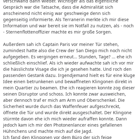
verschwand dann wieder. Wichtiger als das eigentliche
Gespräch war die Tatsache, dass die Admiralität sich
anscheinend nicht einig war geschweige denn sich
gegenseitig informierte. Als Terranerin merkte ich mir diese
Information und war bereit sie im Notfall zu nutzen, als - noch
- Sternenflottenoffizier machte es mir große Sorgen.
Außerdem sah ich Captain Paris vor meiner Tür stehen,
zumindest hatte also die Crew der San Diego mich noch nicht
aufgegeben. Es vergingen erneut... Stunden, Tage? ... ehe ich
schließlich einschlief. Als ich wieder aufwachte sah ich vor mir
die hässlichste Visage die ich je gesehen hatte. Und roch den
passenden Gestank dazu. Irgendjemand hielt es für eine kluge
Idee einen betrunkenen und bewaffneten Klingonen direkt in
mein Quartier zu beamen. Ehe ich reagieren konnte zog dieser
seinen Disruptor und schoss. Ich konnte zwar ausweichen,
aber dennoch traf er mich am Arm und Oberschenkel. Die
Sicherheit wurde durch das Waffenfeuer aufgeschreckt,
öffnete die Tür und wurde direkt ausgeschaltet. Der Klingone
stürmte davon ehe ich mich wieder aufraffen konnte. Dann
jedoch kam ich mir den Photonenlancer eines gefallenen
Hühnchens und machte mich auf die Jagd.
Ich fand den Klingonen vor dem Büro der sich feige