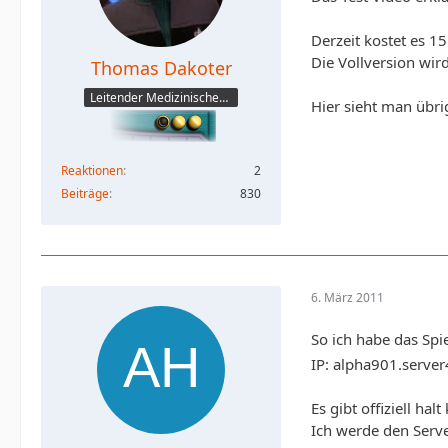
Derzeit kostet es 
Die Vollversion wir
Thomas Dakoter
Leitender Medizinischer Offizier (CMO)
Hier sieht man übri
Reaktionen
2
Beiträge
830
6. März 2011
So ich habe das Spi
IP: alpha901.serve
Es gibt offiziell h
Ich werde den Serve