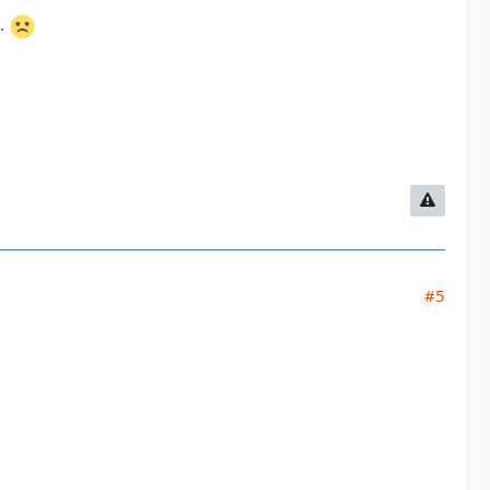
..
#5