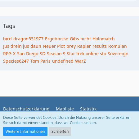
Tags
bird
dragon551977
Ergebnisse
Gibs nicht
Holomatch
Jus drein jus daun
Neuer Plot
prey
Rapier
results
Romulan
RPG-X
San Diego
SD
Season 9 Star trek online sto
Sovereign
Species6247
Tom Paris
undefined
WarZ
Datenschutzerklärung
Mapliste
Statistik
Diese Seite verwendet Cookies. Durch die Nutzung unserer Seite erklären
Sie sich damit einverstanden, dass wir Cookies setzen.
Community-Software:
WoltLab Suite™ 5.5.25
Weitere Informationen
Schließen