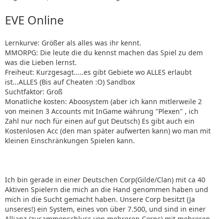
EVE Online
Lernkurve: Größer als alles was ihr kennt.
MMORPG: Die leute die du kennst machen das Spiel zu dem
was die Lieben lernst.
Freiheut: Kurzgesagt.....es gibt Gebiete wo ALLES erlaubt
ist...ALLES (Bis auf Cheaten :O) Sandbox
Suchtfaktor: Groß
Monatliche kosten: Aboosystem (aber ich kann mitlerweile 2
von meinen 3 Accounts mit InGame währung "Plexen" , ich
Zahl nur noch für einen auf gut Deutsch) Es gibt auch ein
Kostenlosen Acc (den man später aufwerten kann) wo man mit
kleinen Einschränkungen Spielen kann.
Ich bin gerade in einer Deutschen Corp(Gilde/Clan) mit ca 40
Aktiven Spielern die mich an die Hand genommen haben und
mich in die Sucht gemacht haben. Unsere Corp besitzt (Ja
unseres!) ein System, eines von über 7.500, und sind in einer
Allianz (zusammenschluss von mehreren Corps) mit mehreren