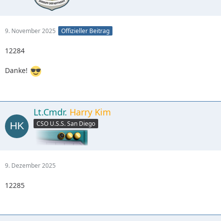
9. November 2025
Offizieller Beitrag
12284
Danke!
Lt.Cmdr.
Harry Kim
CSO U.S.S. San Diego
9. Dezember 2025
12285