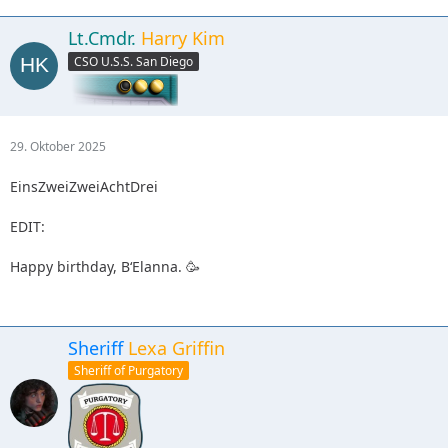
Lt.Cmdr.
Harry Kim
CSO U.S.S. San Diego
29. Oktober 2025
EinsZweiZweiAchtDrei
EDIT:
Happy birthday, B‘Elanna. 🥳
Sheriff
Lexa Griffin
Sheriff of Purgatory