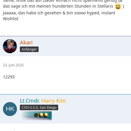
Same, finde das auf Dauer einfach nicht spannend genug (&
das sage ich mit meinen hunderten Stunden in Stellaris
)
Jaaaaa, das habe ich gesehen & bin soooo hyped, instant
Wishlist
Akari
Anfänger
23. Juni 2026
12293
Lt.Cmdr.
Harry Kim
CSO U.S.S. San Diego