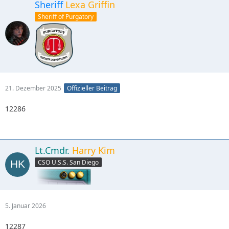
Sheriff
Lexa Griffin
Sheriff of Purgatory
21. Dezember 2025
Offizieller Beitrag
12286
Lt.Cmdr.
Harry Kim
CSO U.S.S. San Diego
5. Januar 2026
12287