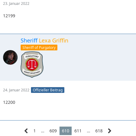
23. Januar 2022
12199
Sheriff
Lexa Griffin
Sheriff of Purgatory
24. Januar 2022
Offizieller Beitrag
12200
1
…
609
610
611
…
618