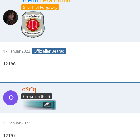
Sheriff
Lexa Griffin
Sheriff of Purgatory
17. Januar 2022
Offizieller Beitrag
12196
'oSrIq
Crewman (teal)
23. Januar 2022
12197