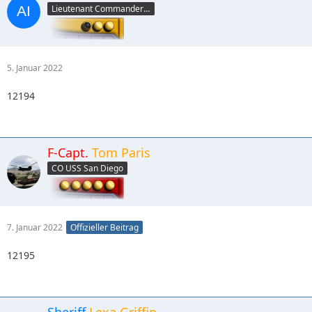
Lieutenant Commander (yellow)
5. Januar 2022
12194
F-Capt.
Tom Paris
CO USS San Diego
7. Januar 2022
Offizieller Beitrag
12195