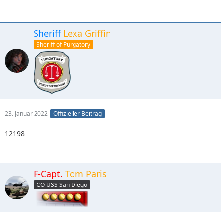
Sheriff
Lexa Griffin
Sheriff of Purgatory
23. Januar 2022
Offizieller Beitrag
12198
F-Capt.
Tom Paris
CO USS San Diego