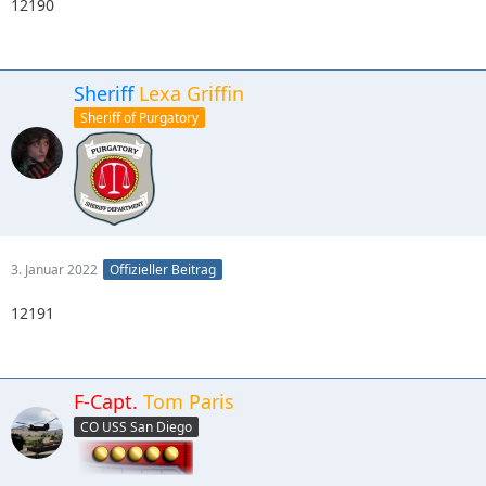
12190
Sheriff
Lexa Griffin
Sheriff of Purgatory
3. Januar 2022
Offizieller Beitrag
12191
F-Capt.
Tom Paris
CO USS San Diego