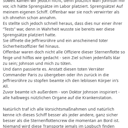
Soweit kamen wir jedoch nicht, denn plötzlich warf Johnson mir
vor, ich hätte Sprengsätze im Labor platziert. Sprengsätze! Auf
meinem eigenen Schiff. Offenbar war sie noch verwirrter als
ich ohnehin schon annahm.
Es stellte sich jedoch schnell heraus, dass dies nur einer ihrer
“Tests” war, denn in Wahrheit wusste sie bereits wer diese
Sprengsätze platziert hatte.
Sie öffnete die Jeffriesröhre und ein anscheinend toter
Sicherheitsoffizier fiel hinaus.
Offenbar waren doch nicht alle Offiziere dieser Sternenflotte so
feige und hilflos wie gedacht - sein Ziel schien jedenfalls klar
zu sein; Johnson und mich zu töten.
Und dann passierte es. Anstatt diesen toten Verräter
Commander Paris zu übergeben oder ihn zurück in die
Jeffriesröhre zu stopfen beamte ich den leblosen Körper in’s
All.
Zuvor beamte ich außerdem - von Doktor Johnson inspiriert -
alle halbwegs nützlichen Organe auf die Krankenstation.
Natürlich traf ich alle Vorsichtsmaßnahmen und natürlich
kenne ich dieses Schiff besser als jeder andere, ganz sicher
besser als die Sternenflottencrew die momentan an Bord ist.
Niemand wird diese Transporte jemals im Logbuch finden