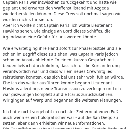
Captain Paris war inzwischen zurückgekehrt und hatte wie
geplant und erwartet den Waffenstillstand mit Azgeda
wiederherstellen können. Diese Crew soll nochmal sagen wir
würden nichts für sie tun.
Aber ich wollte nicht Captain Paris, ich wollte Lieutenant
Hawkins sehen. Die einzige an Bord dieses Schiffes, die
irgendwann eine Gefahr für uns werden könnte.
Wie erwartet ging ihre Hand sofort zur Phaserpistole und sie
schien im Begriff diese zu ziehen, was Captain Paris jedoch
schon im Ansatz ablehnte. In einem kurzen Gespräch mit
beiden ließ ich durchblicken, dass ich für die Kursänderung
verantwortlich war und dass wir ein neues Crewmitglied
rekrutieren konnten, das sich bei uns sehr wohl fühlen würde.
Ehe ich das weiter ausführen konnte begann Lieutenant
Hawkins allerdings meine Transmission zu verfolgen und ich
war gezwungen komplett auf die Icarus zurückzukehren.
Wir gingen auf Warp und begannen die weiteren Planungen.
Ich hatte nicht vorgehabt in nächster Zeit erneut einen Fuß -
auch wenn es ein holografischer war - auf die San Diego zu
setzen, aber dann erhielten wir neue Informationen.
Die Gespräche zwischen Lieutenant Hawkins, Captain Paris und