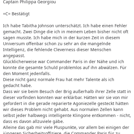
Captain Philippa Georgiou
=C= Bestätigt
Ich habe Tabitha Johnson unterschätzt. Ich habe einen Fehler
gemacht. Zwei Dinge die ich in meinem Leben bisher nicht oft
sagen musste. Ich habe mich in der kurzen Zeit in diesem
Universum offenbar schon zu sehr an die mangelnde
Intelligenz, die fehlende Cleverness dieser Menschen
angepasst.
Glücklicherweise war Commander Paris in der Nähe und ich
konnte die gesamte Schuld problemlos auf ihn abwälzen. Für
den Moment jedenfalls.
Diese nicht ganz normale Frau hat mehr Talente als ich
gedacht habe.
Dass wir sie beim Besuch der Brig außerhalb ihrer Zelle statt in
dieser vorfinden konnten war erklärbar. Hätten wir sie von mir
gefordert in die gerade reparierte Agoniezelle gesteckt hätten
wir dieses Problem nicht gehabt. Aus normalen Zellen kann
selbst jeder halbwegs intelligente Klingone entkommen - nicht,
dass es davon allzuviele gäbe.
Alleine das gab mir viele Pluspunkte, vor allem bei einigen der
jüngeren Sicherheitsoffiziere, die Commander Paris für zu