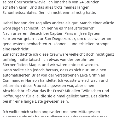
selbst überrascht wieviel ich innerhalb von 24 Stunden
schaffen kann. Und das alles trotz meines langen
Schönheitsschlafes. Den ich nicht einmal nötig hätte.
Dabei begann der Tag alles andere als gut. Manch einer würde
wohl sagen schlecht, ich nenne es “herausfordernd”.
Nach unserem Besuch bei Captain Paris im Jsea System
kehrten wir getarnt zur San Diego zurück, um diese weiterhin
genauestens beobachten zu können… und erhielten prompt
eine Nachricht.
Zunächst dachte ich diese Crew wäre vielleicht doch nicht ganz
unfähig, hätte tatsächlich etwas von der berühmten
Sternenflotten Magie, und wir wären entdeckt worden.
Dann stellte sich jedoch heraus, dass es sich nur um einen
automatisierten Brief von der verstorbenen Lexa Griffin an
Commander Harison handelte. Ich wusste wie schwach und
erbärmlich diese Frau ist… gewesen war, aber einen
Abschiedsbrief? War das ihr Ernst? Mit allen “Wünschen und
Hoffnungen” für alle, die sie einmal geliebt hatte. Das dürfte
bei ihr eine lange Liste gewesen sein.
Ich wollte mich schon angewidert meinem Mittagessen
zuwenden als mir beim Studieren der Adressaten eine Idee