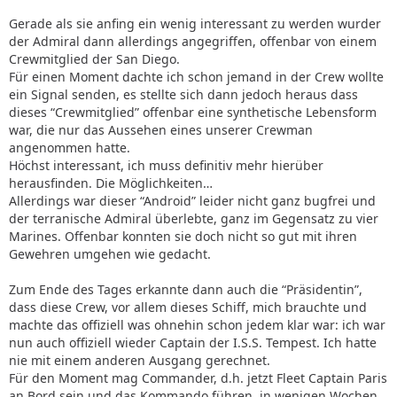
Gerade als sie anfing ein wenig interessant zu werden wurder
der Admiral dann allerdings angegriffen, offenbar von einem
Crewmitglied der San Diego.
Für einen Moment dachte ich schon jemand in der Crew wollte
ein Signal senden, es stellte sich dann jedoch heraus dass
dieses “Crewmitglied” offenbar eine synthetische Lebensform
war, die nur das Aussehen eines unserer Crewman
angenommen hatte.
Höchst interessant, ich muss definitiv mehr hierüber
herausfinden. Die Möglichkeiten…
Allerdings war dieser “Android” leider nicht ganz bugfrei und
der terranische Admiral überlebte, ganz im Gegensatz zu vier
Marines. Offenbar konnten sie doch nicht so gut mit ihren
Gewehren umgehen wie gedacht.
Zum Ende des Tages erkannte dann auch die “Präsidentin”,
dass diese Crew, vor allem dieses Schiff, mich brauchte und
machte das offiziell was ohnehin schon jedem klar war: ich war
nun auch offiziell wieder Captain der I.S.S. Tempest. Ich hatte
nie mit einem anderen Ausgang gerechnet.
Für den Moment mag Commander, d.h. jetzt Fleet Captain Paris
an Bord sein und das Kommando führen, in wenigen Wochen