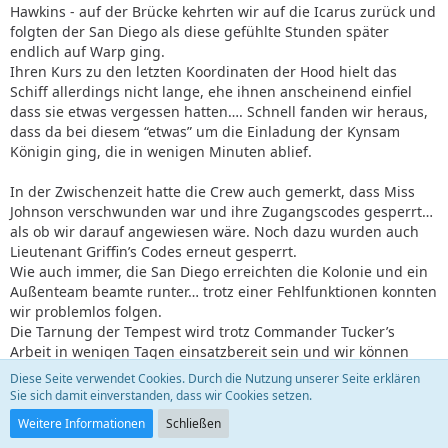
Hawkins - auf der Brücke kehrten wir auf die Icarus zurück und
folgten der San Diego als diese gefühlte Stunden später
endlich auf Warp ging.
Ihren Kurs zu den letzten Koordinaten der Hood hielt das
Schiff allerdings nicht lange, ehe ihnen anscheinend einfiel
dass sie etwas vergessen hatten…. Schnell fanden wir heraus,
dass da bei diesem “etwas” um die Einladung der Kynsam
Königin ging, die in wenigen Minuten ablief.
In der Zwischenzeit hatte die Crew auch gemerkt, dass Miss
Johnson verschwunden war und ihre Zugangscodes gesperrt…
als ob wir darauf angewiesen wäre. Noch dazu wurden auch
Lieutenant Griffin’s Codes erneut gesperrt.
Wie auch immer, die San Diego erreichten die Kolonie und ein
Außenteam beamte runter… trotz einer Fehlfunktionen konnten
wir problemlos folgen.
Die Tarnung der Tempest wird trotz Commander Tucker’s
Arbeit in wenigen Tagen einsatzbereit sein und wir können
endlich umziehen.
Diese Seite verwendet Cookies. Durch die Nutzung unserer Seite erklären
Noch dazu hat Lord Harison mit seinem Omega-Molekül einen
Sie sich damit einverstanden, dass wir Cookies setzen.
genialen Plan entwickelt um die San Diego zu stoppen sollte
Weitere Informationen
Schließen
sie durch ein Wunder die Hood doch vor uns finden.