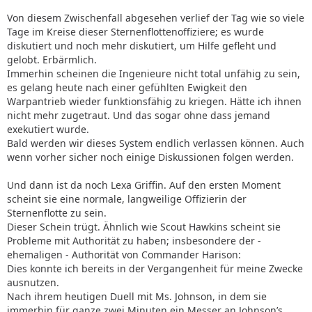
Von diesem Zwischenfall abgesehen verlief der Tag wie so viele
Tage im Kreise dieser Sternenflottenoffiziere; es wurde
diskutiert und noch mehr diskutiert, um Hilfe gefleht und
gelobt. Erbärmlich.
Immerhin scheinen die Ingenieure nicht total unfähig zu sein,
es gelang heute nach einer gefühlten Ewigkeit den
Warpantrieb wieder funktionsfähig zu kriegen. Hätte ich ihnen
nicht mehr zugetraut. Und das sogar ohne dass jemand
exekutiert wurde.
Bald werden wir dieses System endlich verlassen können. Auch
wenn vorher sicher noch einige Diskussionen folgen werden.
Und dann ist da noch Lexa Griffin. Auf den ersten Moment
scheint sie eine normale, langweilige Offizierin der
Sternenflotte zu sein.
Dieser Schein trügt. Ähnlich wie Scout Hawkins scheint sie
Probleme mit Authorität zu haben; insbesondere der -
ehemaligen - Authorität von Commander Harison:
Dies konnte ich bereits in der Vergangenheit für meine Zwecke
ausnutzen.
Nach ihrem heutigen Duell mit Ms. Johnson, in dem sie
immerhin für ganze zwei Minuten ein Messer an Johnson’s