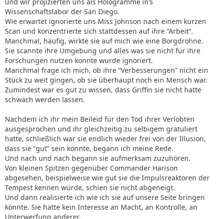
und wir projizierten uns als Hologramme in’s
Wissenschaftslabor der San Diego.
Wie erwartet ignorierte uns Miss Johnson nach einem kurzen
Scan und konzentrierte sich stattdessen auf ihre “Arbeit”.
Manchmal, häufig, wirkte sie auf mich wie eine Borgdrohne.
Sie scannte ihre Umgebung und alles was sie nicht für ihre
Forschungen nutzen konnte wurde ignoriert.
Manchmal frage ich mich, ob ihre “Verbesserungen” nicht ein
Stück zu weit gingen, ob sie überhaupt noch ein Mensch war.
Zumindest war es gut zu wissen, dass Griffin sie nicht hatte
schwach werden lassen.
Nachdem ich ihr mein Beileid für den Tod ihrer Verlobten
ausgesprochen und ihr gleichzeitig zu selbigem gratuliert
hatte, schließlich war sie endlich wieder frei von der Illusion,
dass sie “gut” sein könnte, begann ich meine Rede.
Und nach und nach begann sie aufmerksam zuzuhören.
Von kleinen Spitzen gegenüber Commander Harison
abgesehen, beispielweise wie gut sie die Impulsreaktoren der
Tempest kennen würde, schien sie nicht abgeneigt.
Und dann realisierte ich wie ich sie auf unsere Seite bringen
könnte. Sie hatte kein Interesse an Macht, an Kontrolle, an
Unterwerfung anderer.