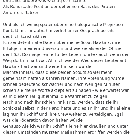
und alles andere was wichtig sein könnte.
Als Bonus...die Position der geheimen Basis des Piraten-
Anführers Ratikon.
Und als ich wenig später über eine holografische Projektion
Kontakt mit ihr aufnahm verlief unser Gespräch bereits
deutlich konstruktiver.
Ich sendete ihr alle Daten über meine Scout Hawkins, ihre
Erfolge in meinem Universum und wie sie als erster Offizier
der I.S.S. Donnager ein erfülltes Leben führte - auch wenn der
Weg dorthin hart war. Ähnlich wie der Weg dieser Lieutenant
Hawkins hart war und weiterhin sein würde.
Machte ihr klar, dass diese beiden Scouts so viel mehr
gemeinsam hatten als ihren Namen. Ihre Ablehnung wurde
schnell bedeutend schwächer und nach wenigen Minuten
schien sie meine Worte akzeptiert zu haben - wie erwartet war
es in diesem Fall gut einmal die Wahrheit zu zeigen.
Nach und nach ihr schien ihr klar zu werden, dass sie ihr
Schicksal selbst in der Hand hatte und es an ihr und ihr alleine
lag nun ihr Schiff und ihre Crew weiter zu verteidigen. Egal
was die Föderation davon halten würde.
Genauso wie ich war ihr Schiff alleine hier draußen und unter
diesen Umständen mussten Maßnahmen ergriffen werden die