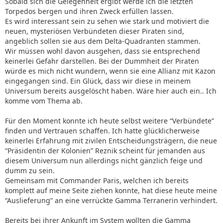
Sobald sich die Gelegenheit ergibt werde ich die letzten
Torpedos bergen und ihren Zweck erfüllen lassen.
Es wird interessant sein zu sehen wie stark und motiviert die
neuen, mysteriösen Verbündeten dieser Piraten sind,
angeblich sollen sie aus dem Delta-Quadranten stammen.
Wir müssen wohl davon ausgehen, dass sie entsprechend
keinerlei Gefahr darstellen. Bei der Dummheit der Piraten
würde es mich nicht wundern, wenn sie eine Allianz mit Kazon
eingegangen sind. Ein Glück, dass wir diese in meinem
Universum bereits ausgelöscht haben. Wäre hier auch ein.. Ich
komme vom Thema ab.
Für den Moment konnte ich heute selbst weitere “Verbündete”
finden und Vertrauen schaffen. Ich hatte glücklicherweise
keinerlei Erfahrung mit zivilen Entscheidungsträgern, die neue
“Präsidentin der Kolonien” Reznik scheint für jemanden aus
diesem Universum nun allerdings nicht gänzlich feige und
dumm zu sein.
Gemeinsam mit Commander Paris, welchen ich bereits
komplett auf meine Seite ziehen konnte, hat diese heute meine
“Auslieferung” an eine verrückte Gamma Terranerin verhindert.
Bereits bei ihrer Ankunft im System wollten die Gamma