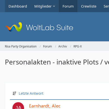
Dashboard
Mitglieder
Forum
Crewliste
Ser
Risa Party Organisation
Forum
Archiv
RPG-X
Personalakten - inaktive Plots 
Letzte Antwort
Earnhardt, Alec