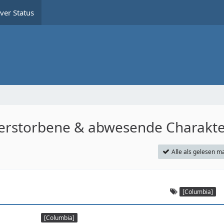
ver Status
/ verstorbene & abwesende Charakt
Alle als gelesen m
[Columbia]
[Columbia]