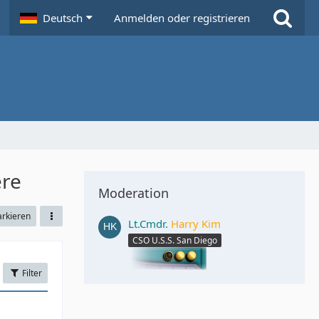
Deutsch
Anmelden oder registrieren
ere
Moderation
arkieren
Lt.Cmdr.
Harry Kim
CSO U.S.S. San Diego
Filter